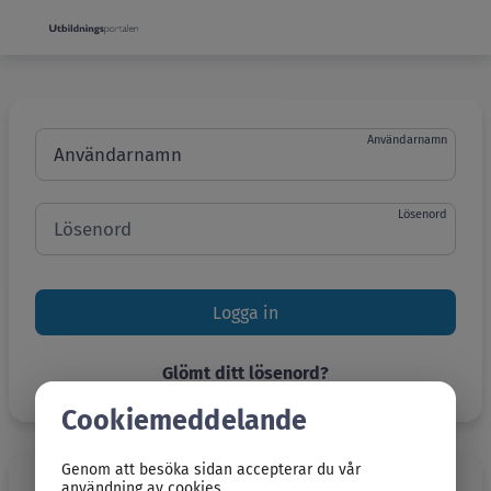
Grade
Portal
Användarnamn
Lösenord
Engångskod
Glömt ditt lösenord?
Cookiemeddelande
Genom att besöka sidan accepterar du vår
användning av cookies.